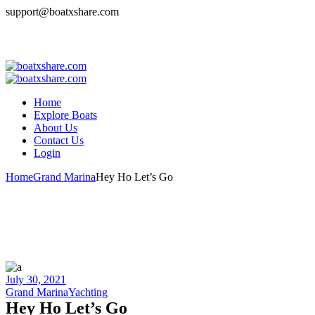
Skip
support@boatxshare.com
to
the
Login
content
Home
Explore Boats
About Us
Contact Us
Login
Home
Grand Marina
Hey Ho Let’s Go
July 30, 2021
Grand Marina
Yachting
Hey Ho Let’s Go