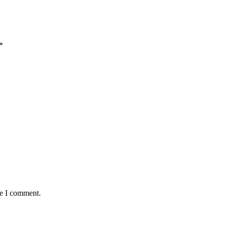
*
me I comment.