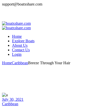
Skip
support@boatxshare.com
to
the
Login
content
Home
Explore Boats
About Us
Contact Us
Login
Home
Caribbean
Breeze Through Your Hair
July 30, 2021
Caribbean